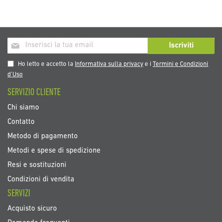
Iscriviti
Iscriviti
alla
nostra
Ho letto e accetto la
Informativa sulla privacy
e i
Termini e Condizioni
Newsletter:
d’Uso
SERVIZIO CLIENTE
Chi siamo
Contatto
Metodo di pagamento
Metodi e spese di spedizione
Resi e sostituzioni
Condizioni di vendita
SERVIZI
Acquisto sicuro