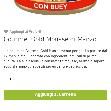
Aggiungi ai Preferiti
Vai
Gourmet Gold Mousse di Manzo
all'inizio
della
Il cibo umido Gourmet Gold è un alimento per gatti a partire dai
galleria
12 mesi d’età. Elaborato con ingredienti naturali di prima
di
qualità. La sua esclusiva consistenza mousse, aroma e sapore
immagini
soddisfaranno gli appetiti più esigenti e capricciosi.
Aggiungi al Carrello