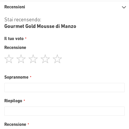
Recensioni
Stai recensendo:
Gourmet Gold Mousse di Manzo
Il tuo voto
Recensione
1
2
3
4
5
star
stars
stars
stars
stars
Soprannome
Riepilogo
Recensione