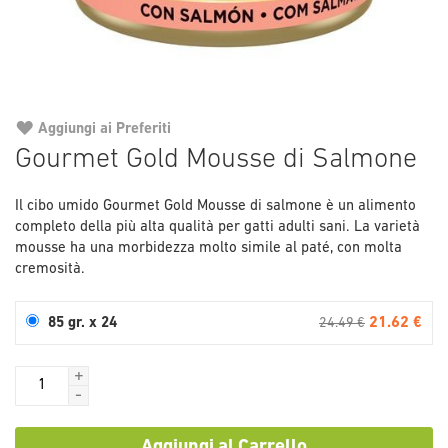
Aggiungi ai Preferiti
Vai
Gourmet Gold Mousse di Salmone
all'inizio
della
Il cibo umido Gourmet Gold Mousse di salmone è un alimento
galleria
completo della più alta qualità per gatti adulti sani. La varietà
di
mousse ha una morbidezza molto simile al paté, con molta
immagini
cremosità.
21.62 €
85 gr. x 24
24.49 €
+
-
Aggiungi al Carrello