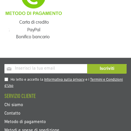
Iscriviti
Iscriviti
alla
nostra
Ho letto e accetto la
Informativa sulla privacy
e i
Termini e Condizioni
Newsletter:
d’Uso
SERVIZIO CLIENTE
Chi siamo
Contatto
Metodo di pagamento
Metodi e spese di spedizione