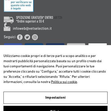
SPEDIZIONE GRATUITA* ENTRO
48/72h
*Ordini superiori a 55 €
infoweb@vetselection.it
Seguici
Utilizziamo cookie propri e di terze parti a scopo analitico e per
mostrarti pubblicità personalizzata basata su un profilo creato dai
tuoi comportamenti di navigazione. Puoi personalizzare le tue
BELGIË / BELGIQUE
preferenze cliccando su "Configura," accettare tutti i cookie cliccando
DEUTSCHLAND
su "Accetta," o rifiutarli selezionando "Rifiuta." Per ulteriori
ESPAÑA
informazioni, consulta la nostra
Politica sui cookie
.
FRANCE
ITALIA
Impostazioni
NEDERLAND
Utilizziamo cookies propri e di terze parti per realizzare analisi della
ÖSTERREICH
navigazione degli utenti e così poter offrire un miglior servizio.