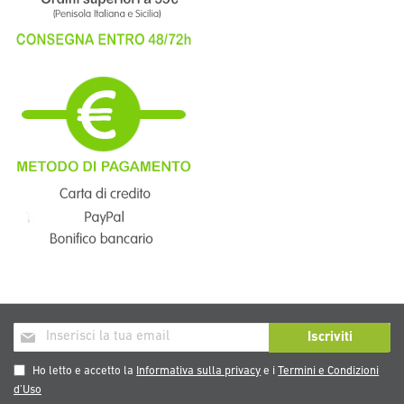
Iscriviti
Iscriviti
alla
nostra
Ho letto e accetto la
Informativa sulla privacy
e i
Termini e Condizioni
Newsletter:
d’Uso