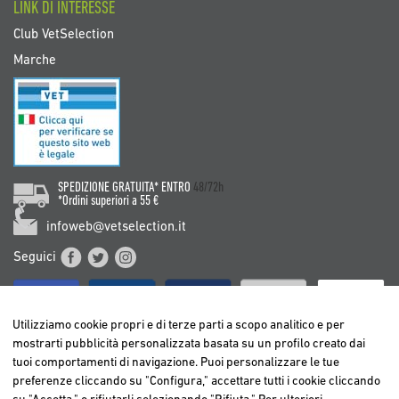
LINK DI INTERESSE
Club VetSelection
Marche
SPEDIZIONE GRATUITA* ENTRO
48/72h
*Ordini superiori a 55 €
infoweb@vetselection.it
Seguici
Utilizziamo cookie propri e di terze parti a scopo analitico e per
mostrarti pubblicità personalizzata basata su un profilo creato dai
tuoi comportamenti di navigazione. Puoi personalizzare le tue
BELGIË / BELGIQUE
preferenze cliccando su "Configura," accettare tutti i cookie cliccando
DEUTSCHLAND