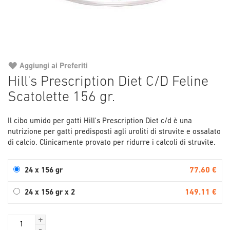
Aggiungi ai Preferiti
Vai
Hill's Prescription Diet C/D Feline
all'inizio
Scatolette 156 gr.
della
galleria
di
Il cibo umido per gatti Hill's Prescription Diet c/d è una
immagini
nutrizione per gatti predisposti agli uroliti di struvite e ossalato
di calcio. Clinicamente provato per ridurre i calcoli di struvite.
77.60 €
24 x 156 gr
149.11 €
24 x 156 gr x 2
+
-