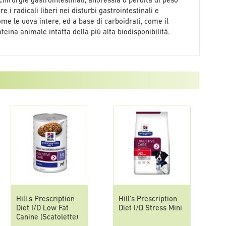
 chirurgie gastrointestinali, anoressia o perdita di peso
i radicali liberi nei disturbi gastrointestinali e
ome le uova intere, ed a base di carboidrati, come il
oteina animale intatta della più alta biodisponibilità.
Hill's Prescription
Hill's Prescription
Diet I/D Low Fat
Diet I/D Stress Mini
Canine (Scatolette)