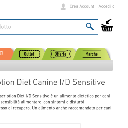
Crea Account
Accedi
Carrello
CI
Outlet
Offerte
Marche
ption Diet Canine I/D Sensitive
scription Diet I/D Sensitive è un alimento dietetico per cani
n sensibilità alimentare, con sintomi o disturbi
ocesso di recupero. Un alimento anche raccomandato per cani