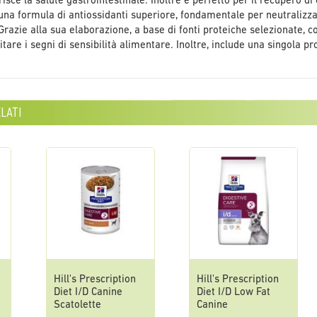
risce la salute gastrointestinale. Inoltre è perfetto per il recupero di
una formula di antiossidanti superiore, fondamentale per neutralizzare 
Grazie alla sua elaborazione, a base di fonti proteiche selezionate, c
mitare i segni di sensibilità alimentare. Inoltre, include una singola pr
lati
Hill's Prescription
Hill's Prescription
Diet I/D Canine
Diet I/D Low Fat
Scatolette
Canine