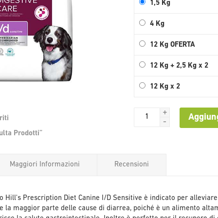
1,5 Kg
4 Kg
12 Kg OFERTA
12 Kg + 2,5 Kg x 2
12 Kg x 2
+
Aggiung
iti
-
Vai
lta Prodotti”
all'inizio
della
galleria
Maggiori Informazioni
Recensioni
di
immagini
 Hill's Prescription Diet Canine I/D Sensitive è indicato per alleviare 
me la maggior parte delle cause di diarrea, poiché è un alimento alta