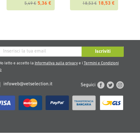
5,36 €
18,53 €
5,49 €
18,53 €
iviti
Iscriviti
tra
o letto e accetto la
Informativa sulla privacy
e i
Termini e Condizioni
sletter:
o
infoweb@vetselection.it
Seguici