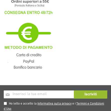
Iscriviti
Iscriviti
alla
nostra
Ho letto e accetto la
Informativa sulla privacy
e i
Termini e Condizioni
Newsletter:
d’Uso