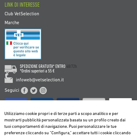
LINK DI INTERESSE
Club VetSelection
Marche
SPEDIZIONE GRATUITA* ENTRO
48/72h
*Ordini superiori a 55 €
infoweb@vetselection.it
Seguici
Utilizziamo cookie propri e di terze parti a scopo analitico e per
mostrarti pubblicità personalizzata basata su un profilo creato dai
tuoi comportamenti di navigazione. Puoi personalizzare le tue
BELGIË / BELGIQUE
preferenze cliccando su "Configura," accettare tutti i cookie cliccando
DEUTSCHLAND