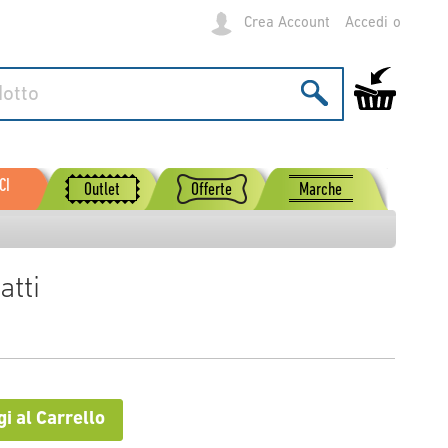
Crea Account
Accedi
Carrello
CI
Outlet
Offerte
Marche
atti
i al Carrello