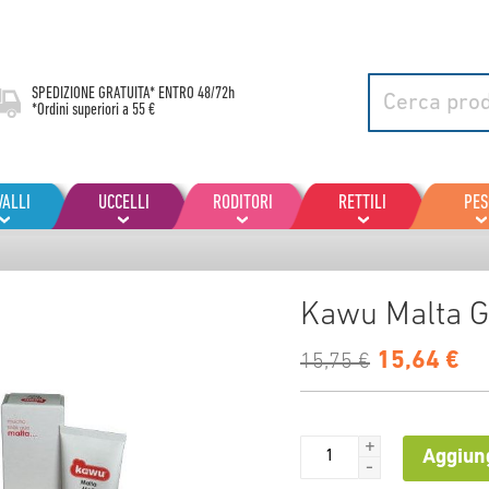
SPEDIZIONE GRATUITA* ENTRO
48/72h
*Ordini superiori a 55 €
VALLI
UCCELLI
RODITORI
RETTILI
PES
Kawu Malta G
15,64 €
15,75 €
+
Aggiung
-