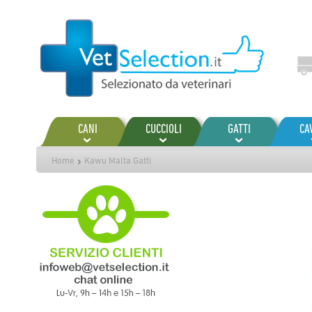
Salta
al
contenuto
CANI
CUCCIOLI
GATTI
CA
Home
Kawu Malta Gatti
Vai
alla
fine
della
galleria
di
immagini