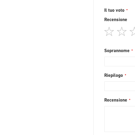
Il tuo voto
Recensione
1
2
star
st
Soprannome
Riepilogo
Recensione