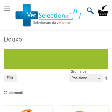
Salta
al
Carrello
contenuto
Douxo
Ordina per
Im
Filtri
la
di
21
elementi
de