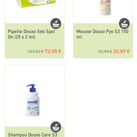
Pipette Douxo Seb Spot
Mousse Douxo Pyo S3 150
On (25 x 2 ml)
ml
72,55 €
22,07 €
107,52 €
27,90 €
Shampoo Douxo Care S3