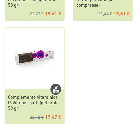
U-Vita per cani (gel orale
U-Vita per cani (50
50 gr)
compresse)
19,61 €
19,61 €
22,72 €
21,44 €
Complemento vitaminico
U-Vita per gatti (gel orale
50 gr)
17,47 €
22,72 €