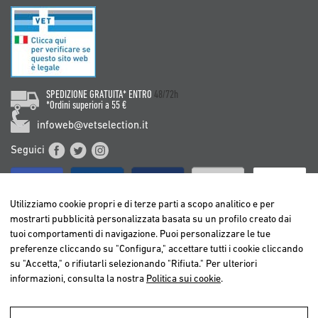
SPEDIZIONE GRATUITA* ENTRO
48/72h
*Ordini superiori a 55 €
infoweb@vetselection.it
Seguici
Utilizziamo cookie propri e di terze parti a scopo analitico e per
mostrarti pubblicità personalizzata basata su un profilo creato dai
tuoi comportamenti di navigazione. Puoi personalizzare le tue
BELGIË / BELGIQUE
preferenze cliccando su "Configura," accettare tutti i cookie cliccando
DEUTSCHLAND
su "Accetta," o rifiutarli selezionando "Rifiuta." Per ulteriori
ESPAÑA
informazioni, consulta la nostra
Politica sui cookie
.
FRANCE
ITALIA