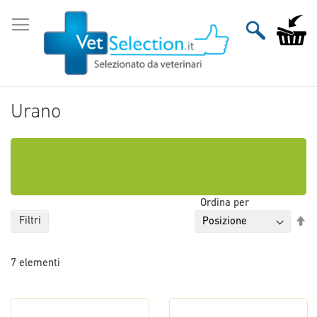
Salta
al
Carrello
contenuto
Urano
Ordina per
Im
Filtri
la
di
7
elementi
de