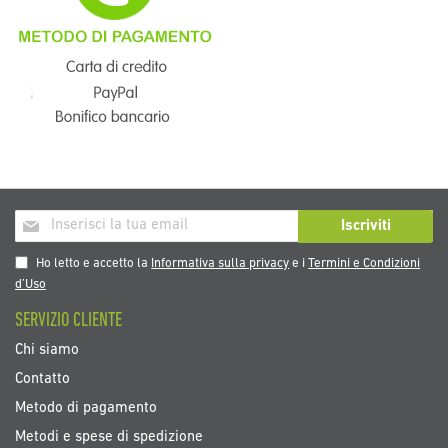
Iscriviti
Iscriviti
alla
nostra
Ho letto e accetto la
Informativa sulla privacy
e i
Termini e Condizioni
Newsletter:
d’Uso
SERVIZIO CLIENTE
Chi siamo
Contatto
Metodo di pagamento
Metodi e spese di spedizione