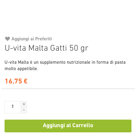
Aggiungi ai Preferiti
Vai
U-vita Malta Gatti 50 gr
all'inizio
della
U-vita Malta è un supplemento nutrizionale in forma di pasta
galleria
molto appetibile.
di
immagini
16,75 €
+
-
Aggiungi al Carrello