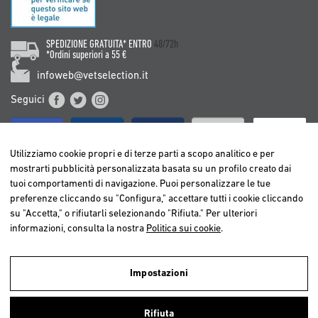
SPEDIZIONE GRATUITA* ENTRO
48/72h
*Ordini superiori a 55 €
infoweb@vetselection.it
Seguici
Utilizziamo cookie propri e di terze parti a scopo analitico e per
mostrarti pubblicità personalizzata basata su un profilo creato dai
tuoi comportamenti di navigazione. Puoi personalizzare le tue
BELGIË / BELGIQUE
preferenze cliccando su "Configura," accettare tutti i cookie cliccando
DEUTSCHLAND
su "Accetta," o rifiutarli selezionando "Rifiuta." Per ulteriori
ESPAÑA
informazioni, consulta la nostra
Politica sui cookie
.
FRANCE
ITALIA
Impostazioni
NEDERLAND
Utilizziamo cookies propri e di terze parti per realizzare analisi della
ÖSTERREICH
navigazione degli utenti e così poter offrire un miglior servizio.
Rifiuta