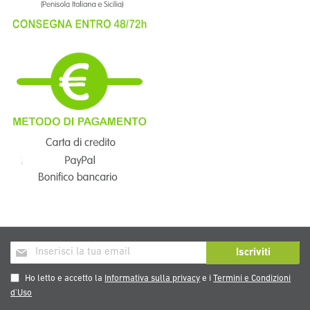
Iscriviti
Iscriviti
alla
nostra
Ho letto e accetto la
Informativa sulla privacy
e i
Termini e Condizioni
Newsletter:
d’Uso