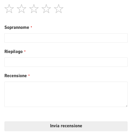
1
2
3
4
5
star
stars
stars
stars
stars
Soprannome
Riepilogo
Recensione
Invia recensione