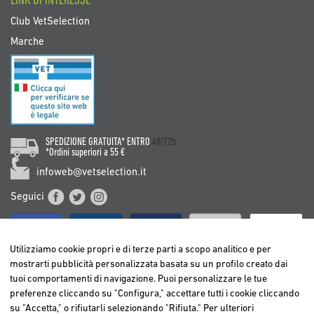
LINK DI INTERESSE
Club VetSelection
Marche
SPEDIZIONE GRATUITA* ENTRO
48/72h
*Ordini superiori a 55 €
infoweb@vetselection.it
Seguici
Utilizziamo cookie propri e di terze parti a scopo analitico e per
mostrarti pubblicità personalizzata basata su un profilo creato dai
tuoi comportamenti di navigazione. Puoi personalizzare le tue
BELGIË / BELGIQUE
preferenze cliccando su "Configura," accettare tutti i cookie cliccando
DEUTSCHLAND
su "Accetta," o rifiutarli selezionando "Rifiuta." Per ulteriori