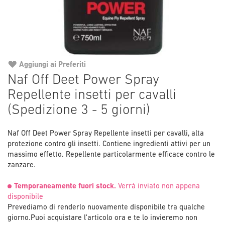
Aggiungi ai Preferiti
Vai
Naf Off Deet Power Spray
all'inizio
Repellente insetti per cavalli
della
galleria
(Spedizione 3 - 5 giorni)
di
immagini
Naf Off Deet Power Spray Repellente insetti per cavalli, alta
protezione contro gli insetti. Contiene ingredienti attivi per un
massimo effetto. Repellente particolarmente efficace contro le
zanzare.
Temporaneamente fuori stock.
Verrà inviato non appena
disponibile
Prevediamo di renderlo nuovamente disponibile tra qualche
giorno.
Puoi acquistare l'articolo ora e te lo invieremo non