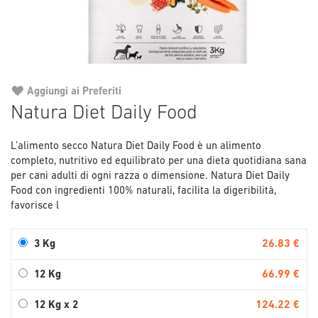
Aggiungi ai Preferiti
Vai
Natura Diet Daily Food
all'inizio
della
L’alimento secco Natura Diet Daily Food è un alimento
galleria
completo, nutritivo ed equilibrato per una dieta quotidiana sana
di
per cani adulti di ogni razza o dimensione. Natura Diet Daily
immagini
Food con ingredienti 100% naturali, facilita la digeribilità,
favorisce l
26.83 €
3 Kg
66.99 €
12 Kg
124.22 €
12 Kg x 2