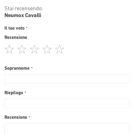
Stai recensendo:
Neumox Cavalli
Il tuo voto
Recensione
1
2
3
4
5
star
stars
stars
stars
stars
Soprannome
Riepilogo
Recensione