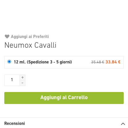
Aggiungi ai Preferiti
Vai
Neumox Cavalli
all'inizio
della
galleria
33.84 €
12 ml. (Spedizione 3 - 5 giorni)
35.48 €
di
immagini
+
-
Aggiungi al Carrello
Recensioni