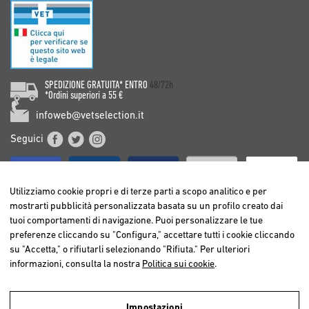
SPEDIZIONE GRATUITA* ENTRO
48/72h
*Ordini superiori a 55 €
infoweb@vetselection.it
Seguici
Utilizziamo cookie propri e di terze parti a scopo analitico e per
mostrarti pubblicità personalizzata basata su un profilo creato dai
tuoi comportamenti di navigazione. Puoi personalizzare le tue
BELGIË / BELGIQUE
preferenze cliccando su "Configura," accettare tutti i cookie cliccando
DEUTSCHLAND
su "Accetta," o rifiutarli selezionando "Rifiuta." Per ulteriori
ESPAÑA
informazioni, consulta la nostra
Politica sui cookie
.
FRANCE
ITALIA
Impostazioni