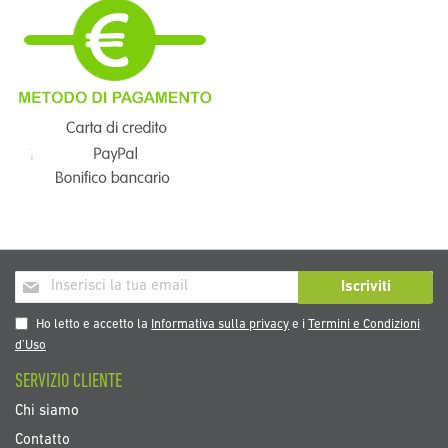
Iscriviti
Iscriviti
alla
nostra
Ho letto e accetto la
Informativa sulla privacy
e i
Termini e Condizioni
Newsletter:
d’Uso
SERVIZIO CLIENTE
Chi siamo
Contatto