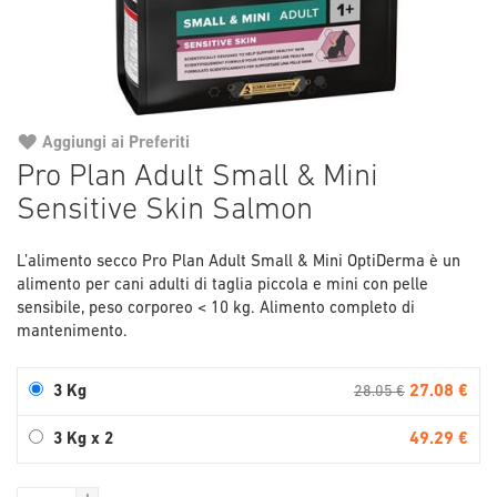
Aggiungi ai Preferiti
Vai
Pro Plan Adult Small & Mini
all'inizio
Sensitive Skin Salmon
della
galleria
di
L’alimento secco Pro Plan Adult Small & Mini OptiDerma è un
immagini
alimento per cani adulti di taglia piccola e mini con pelle
sensibile, peso corporeo < 10 kg. Alimento completo di
mantenimento.
27.08 €
3 Kg
28.05 €
49.29 €
3 Kg x 2