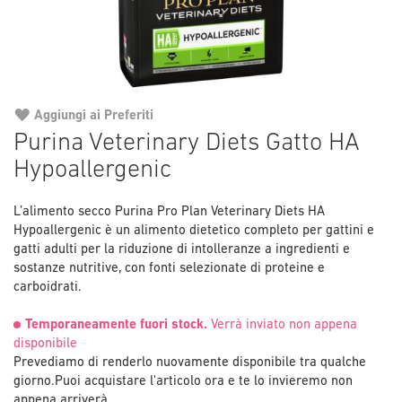
Aggiungi ai Preferiti
Vai
Purina Veterinary Diets Gatto HA
all'inizio
Hypoallergenic
della
galleria
di
L’alimento secco Purina Pro Plan Veterinary Diets HA
immagini
Hypoallergenic è un alimento dietetico completo per gattini e
gatti adulti per la riduzione di intolleranze a ingredienti e
sostanze nutritive, con fonti selezionate di proteine e
carboidrati.
Temporaneamente fuori stock.
Verrà inviato non appena
disponibile
Prevediamo di renderlo nuovamente disponibile tra qualche
giorno.
Puoi acquistare l'articolo ora e te lo invieremo non
appena arriverà.