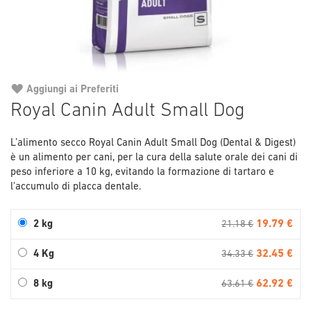
Aggiungi ai Preferiti
Vai
Royal Canin Adult Small Dog
all'inizio
della
L’alimento secco Royal Canin Adult Small Dog (Dental & Digest)
galleria
è un alimento per cani, per la cura della salute orale dei cani di
di
peso inferiore a 10 kg, evitando la formazione di tartaro e
immagini
l'accumulo di placca dentale.
19.79 €
2 kg
21.18 €
32.45 €
4 Kg
34.33 €
62.92 €
8 kg
63.61 €