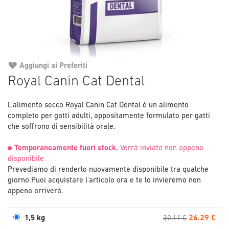
Aggiungi ai Preferiti
Vai
Royal Canin Cat Dental
all'inizio
della
L’alimento secco Royal Canin Cat Dental è un alimento
galleria
completo per gatti adulti, appositamente formulato per gatti
di
che soffrono di sensibilità orale.
immagini
Temporaneamente fuori stock.
Verrà inviato non appena
disponibile
Prevediamo di renderlo nuovamente disponibile tra qualche
giorno.
Puoi acquistare l'articolo ora e te lo invieremo non
appena arriverà.
26.29 €
1,5 kg
30.11 €