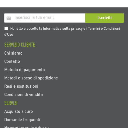
Iscriviti
Iscriviti
alla
nostra
Ho letto e accetto la
Informativa sulla privacy
e i
Termini e Condizioni
Newsletter:
d’Uso
SERVIZIO CLIENTE
Chi siamo
Contatto
Metodo di pagamento
Metodi e spese di spedizione
Resi e sostituzioni
Condizioni di vendita
SERVIZI
Acquisto sicuro
Domande frequenti