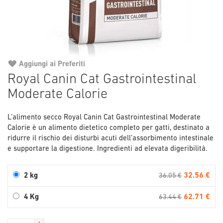
Aggiungi ai Preferiti
Vai
Royal Canin Cat Gastrointestinal
all'inizio
Moderate Calorie
della
galleria
di
L’alimento secco Royal Canin Cat Gastrointestinal Moderate
immagini
Calorie è un alimento dietetico completo per gatti, destinato a
ridurre il rischio dei disturbi acuti dell’assorbimento intestinale
e supportare la digestione. Ingredienti ad elevata digeribilità.
32.56 €
2 kg
36.05 €
62.71 €
4 Kg
63.44 €