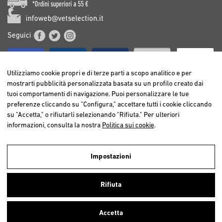
*Ordini superiori a 55 €
infoweb@vetselection.it
Seguici
Utilizziamo cookie propri e di terze parti a scopo analitico e per
mostrarti pubblicità personalizzata basata su un profilo creato dai
tuoi comportamenti di navigazione. Puoi personalizzare le tue
BELGIË / BELGIQUE
preferenze cliccando su "Configura," accettare tutti i cookie cliccando
DEUTSCHLAND
su "Accetta," o rifiutarli selezionando "Rifiuta." Per ulteriori
ESPAÑA
informazioni, consulta la nostra
Politica sui cookie
.
FRANCE
ITALIA
Impostazioni
NEDERLAND
Utilizziamo cookies propri e di terze parti per realizzare analisi della
ÖSTERREICH
navigazione degli utenti e così poter offrire un miglior servizio.
Rifiuta
Continuando a navigare, consideriamo che accetti l’uso dei cookies. Per
PORTUGAL
ulteriori informazioni
clicca qui
.
Accetta
Chiudi