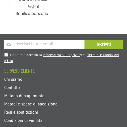
Iscriviti
Iscriviti
alla
nostra
Ho letto e accetto la
Informativa sulla privacy
e i
Termini e Condizioni
Newsletter:
d’Uso
SERVIZIO CLIENTE
Chi siamo
Contatto
Metodo di pagamento
Metodi e spese di spedizione
Resi e sostituzioni
Condizioni di vendita