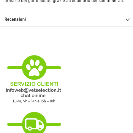
urinario del gatto adulto grazie all’equilibrio dei sali minerali.
Recensioni