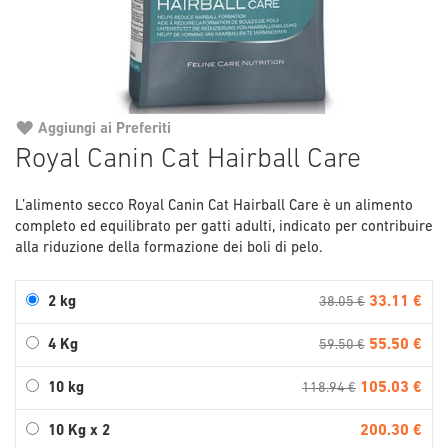
Aggiungi ai Preferiti
Vai
Royal Canin Cat Hairball Care
all'inizio
della
L’alimento secco Royal Canin Cat Hairball Care è un alimento
galleria
completo ed equilibrato per gatti adulti, indicato per contribuire
di
alla riduzione della formazione dei boli di pelo.
immagini
33.11 €
2 kg
38.05 €
55.50 €
4 Kg
59.50 €
105.03 €
10 kg
118.94 €
200.30 €
10 Kg x 2