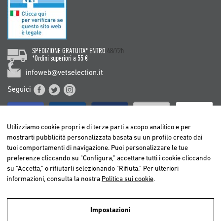
SPEDIZIONE GRATUITA* ENTRO
48/72h
*Ordini superiori a 55 €
infoweb@vetselection.it
Seguici
Utilizziamo cookie propri e di terze parti a scopo analitico e per
mostrarti pubblicità personalizzata basata su un profilo creato dai
tuoi comportamenti di navigazione. Puoi personalizzare le tue
BELGIË / BELGIQUE
preferenze cliccando su "Configura," accettare tutti i cookie cliccando
DEUTSCHLAND
su "Accetta," o rifiutarli selezionando "Rifiuta." Per ulteriori
ESPAÑA
informazioni, consulta la nostra
Politica sui cookie
.
FRANCE
ITALIA
Impostazioni
NEDERLAND