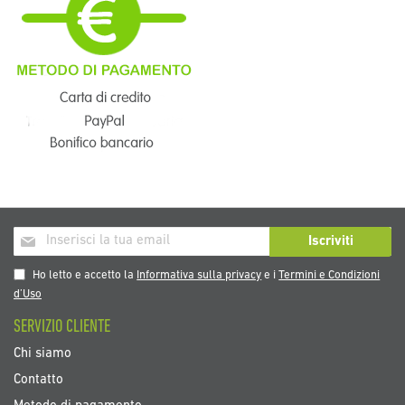
Iscriviti
Iscriviti
alla
nostra
Ho letto e accetto la
Informativa sulla privacy
e i
Termini e Condizioni
Newsletter:
d’Uso
SERVIZIO CLIENTE
Chi siamo
Contatto