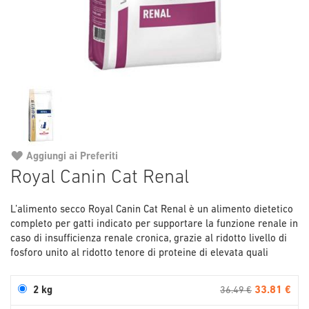
Aggiungi ai Preferiti
Vai
Royal Canin Cat Renal
all'inizio
della
L’alimento secco Royal Canin Cat Renal è un alimento dietetico
galleria
completo per gatti indicato per supportare la funzione renale in
di
caso di insufficienza renale cronica, grazie al ridotto livello di
immagini
fosforo unito al ridotto tenore di proteine di elevata quali
33.81 €
2 kg
36.49 €