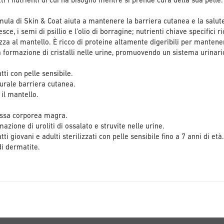
tti i nutrienti di cui ha bisogno mentre si prende cura della sua pelle.
mula di Skin & Coat aiuta a mantenere la barriera cutanea e la salute 
esce, i semi di psillio e l'olio di borragine; nutrienti chiave specifici
za al mantello. È ricco di proteine altamente digeribili per manten
a formazione di cristalli nelle urine, promuovendo un sistema urinari
tti con pelle sensibile.
urale barriera cutanea.
 il mantello.
ssa corporea magra.
azione di uroliti di ossalato e struvite nelle urine.
ti giovani e adulti sterilizzati con pelle sensibile fino a 7 anni di età
di dermatite.