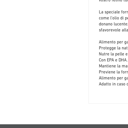
vostro felino tu
La speciale for
come l'olio di p
donano lucentez
sfavorevole all
Alimento per ga
Protegge la nat
Nutre la pelle e
Con EPA e DHA.
Mantiene la ma
Previene la form
Alimento per gat
Adatto in caso 