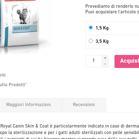
Prevediamo di renderlo nu
Puoi acquistare l'articolo
1,5 Kg
3,5 Kg
+
Acquist
-
iti
Vai
lta Prodotti”
all'inizio
della
galleria
Maggiori Informazioni
Recensioni
di
immagini
ti Royal Canin Skin & Coat è particolarmente indicato in caso di derma
dopo la sterilizzazione e per i gatti adulti sterilizzati con pelle sensib