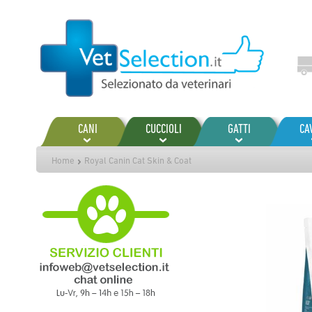
Salta
al
contenuto
CANI
CUCCIOLI
GATTI
CA
Home
Royal Canin Cat Skin & Coat
Vai
alla
fine
della
galleria
di
immagini