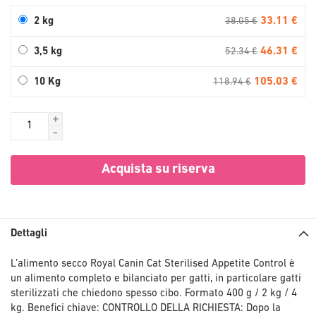
33.11 €
2 kg
38.05 €
46.31 €
3,5 kg
52.34 €
105.03 €
10 Kg
118.94 €
+
-
Acquista su riserva
Dettagli
L’alimento secco Royal Canin Cat Sterilised Appetite Control è
un alimento completo e bilanciato per gatti, in particolare gatti
sterilizzati che chiedono spesso cibo. Formato 400 g / 2 kg / 4
kg. Benefici chiave: CONTROLLO DELLA RICHIESTA: Dopo la