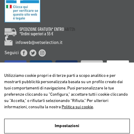
SPEDIZIONE GRATUITA* ENTRO
48/72h
*Ordini superiori a 55 €
infoweb@vetselection.it
Seguici
Utilizziamo cookie propri e di terze parti a scopo analitico e per
mostrarti pubblicità personalizzata basata su un profilo creato dai
tuoi comportamenti di navigazione. Puoi personalizzare le tue
BELGIË / BELGIQUE
preferenze cliccando su "Configura," accettare tutti i cookie cliccando
DEUTSCHLAND
su "Accetta," o rifiutarli selezionando "Rifiuta." Per ulteriori
ESPAÑA
informazioni, consulta la nostra
Politica sui cookie
.
FRANCE
ITALIA
Impostazioni
NEDERLAND