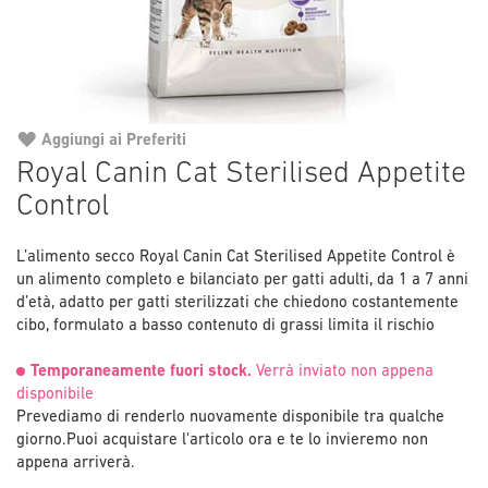
Aggiungi ai Preferiti
Vai
Royal Canin Cat Sterilised Appetite
all'inizio
Control
della
galleria
di
L’alimento secco Royal Canin Cat Sterilised Appetite Control è
immagini
un alimento completo e bilanciato per gatti adulti, da 1 a 7 anni
d’età, adatto per gatti sterilizzati che chiedono costantemente
cibo, formulato a basso contenuto di grassi limita il rischio
Temporaneamente fuori stock.
Verrà inviato non appena
disponibile
Prevediamo di renderlo nuovamente disponibile tra qualche
giorno.
Puoi acquistare l'articolo ora e te lo invieremo non
appena arriverà.