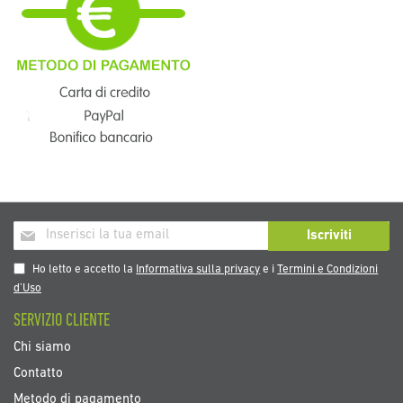
Iscriviti
Iscriviti
alla
nostra
Ho letto e accetto la
Informativa sulla privacy
e i
Termini e Condizioni
Newsletter:
d’Uso
SERVIZIO CLIENTE
Chi siamo
Contatto
Metodo di pagamento