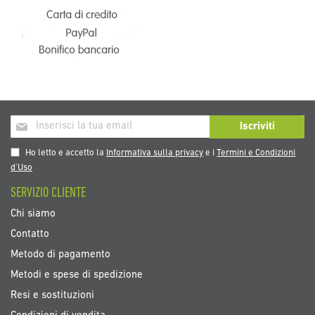
Iscriviti
Iscriviti
alla
nostra
Ho letto e accetto la
Informativa sulla privacy
e i
Termini e Condizioni
Newsletter:
d’Uso
SERVIZIO CLIENTE
Chi siamo
Contatto
Metodo di pagamento
Metodi e spese di spedizione
Resi e sostituzioni