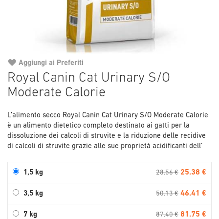
Aggiungi ai Preferiti
Vai
Royal Canin Cat Urinary S/O
all'inizio
Moderate Calorie
della
galleria
di
L’alimento secco Royal Canin Cat Urinary S/O Moderate Calorie
immagini
è un alimento dietetico completo destinato ai gatti per la
dissoluzione dei calcoli di struvite e la riduzione delle recidive
di calcoli di struvite grazie alle sue proprietà acidificanti dell’
25.38 €
1,5 kg
28.56 €
46.41 €
3,5 kg
50.13 €
81.75 €
7 kg
87.40 €