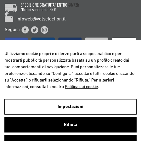
SPEDIZIONE GRATUITA* ENTRO
48/72h
*Ordini superiori a 55 €
infoweb@vetselection.it
Seguici
Utilizziamo cookie propri e di terze parti a scopo analitico e per
mostrarti pubblicità personalizzata basata su un profilo creato dai
tuoi comportamenti di navigazione. Puoi personalizzare le tue
BELGIË / BELGIQUE
preferenze cliccando su "Configura," accettare tutti i cookie cliccando
DEUTSCHLAND
su "Accetta," o rifiutarli selezionando "Rifiuta." Per ulteriori
ESPAÑA
informazioni, consulta la nostra
Politica sui cookie
.
FRANCE
ITALIA
Impostazioni
NEDERLAND
Utilizziamo cookies propri e di terze parti per realizzare analisi della
ÖSTERREICH
navigazione degli utenti e così poter offrire un miglior servizio.
Rifiuta
Continuando a navigare, consideriamo che accetti l’uso dei cookies. Per
PORTUGAL
ulteriori informazioni
clicca qui
.