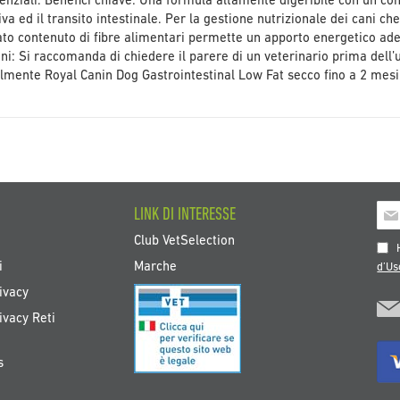
enziali. Benefici chiave: Una formula altamente digeribile con un conte
iva ed il transito intestinale. Per la gestione nutrizionale dei cani c
mitato contenuto di fibre alimentari permette un apporto energetico ade
: Si raccomanda di chiedere il parere di un veterinario prima dell’
ialmente Royal Canin Dog Gastrointestinal Low Fat secco fino a 2 mesi 
Iscr
LINK DI INTERESSE
alla
Club VetSelection
nos
H
New
i
Marche
d’Us
ivacy
ivacy Reti
s