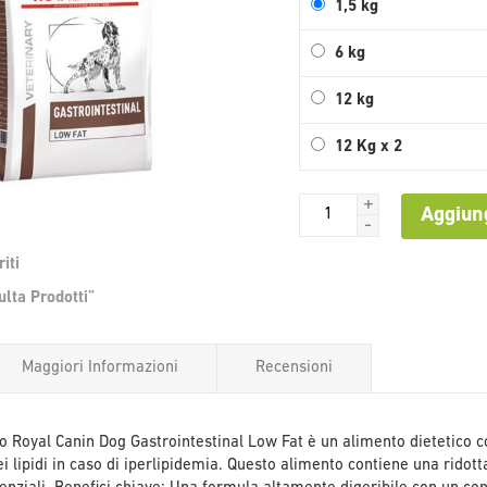
1,5 kg
6 kg
12 kg
12 Kg x 2
+
Aggiung
-
iti
Vai
lta Prodotti”
all'inizio
della
galleria
Maggiori Informazioni
Recensioni
di
immagini
o Royal Canin Dog Gastrointestinal Low Fat è un alimento dietetico c
 lipidi in caso di iperlipidemia. Questo alimento contiene una ridott