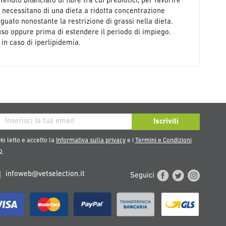
nuto bilanciato di fibre tra cui prebiotici, per favorire
he necessitano di una dieta a ridotta concentrazione
guato nonostante la restrizione di grassi nella dieta.
uso oppure prima di estendere il periodo di impiego.
in caso di iperlipidemia.
iviti
Iscriviti
tra
o letto e accetto la
Informativa sulla privacy
e i
Termini e Condizioni
sletter:
o
infoweb@vetselection.it
Seguici