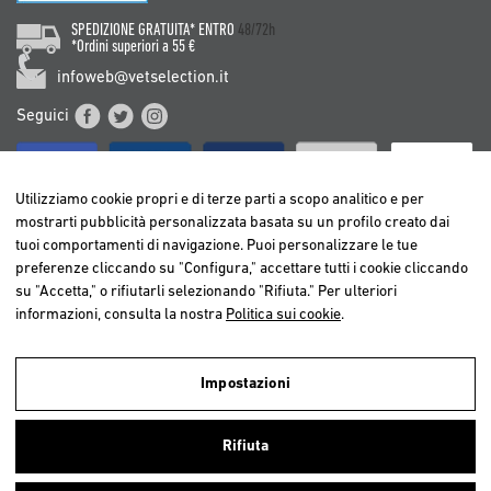
SPEDIZIONE GRATUITA* ENTRO
48/72h
*Ordini superiori a 55 €
infoweb@vetselection.it
Seguici
Utilizziamo cookie propri e di terze parti a scopo analitico e per
mostrarti pubblicità personalizzata basata su un profilo creato dai
tuoi comportamenti di navigazione. Puoi personalizzare le tue
BELGIË / BELGIQUE
preferenze cliccando su "Configura," accettare tutti i cookie cliccando
DEUTSCHLAND
su "Accetta," o rifiutarli selezionando "Rifiuta." Per ulteriori
ESPAÑA
informazioni, consulta la nostra
Politica sui cookie
.
FRANCE
ITALIA
Impostazioni
NEDERLAND
Utilizziamo cookies propri e di terze parti per realizzare analisi della
ÖSTERREICH
navigazione degli utenti e così poter offrire un miglior servizio.
Rifiuta
Continuando a navigare, consideriamo che accetti l’uso dei cookies. Per
PORTUGAL
ulteriori informazioni
clicca qui
.