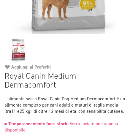
Aggiungi ai Preferiti
Vai
Royal Canin Medium
all'inizio
Dermacomfort
della
galleria
di
L’alimento secco Royal Canin Dog Medium Dermacomfort è un
immagini
alimento completo per cani adulti e maturi di taglia media
(tra11 e25 kg), di oltre 12 mesi di età, con sensibilità cutanea.
Temporaneamente fuori stock.
Verrà inviato non appena
disponibile