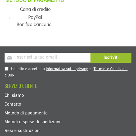
Iscriviti
Iscriviti
alla
nostra
Ho letto e accetto la
Informativa sulla privacy
e i
Termini e Condizioni
Newsletter:
d’Uso
SERVIZIO CLIENTE
Chi siamo
Contatto
Metodo di pagamento
Metodi e spese di spedizione
Resi e sostituzioni