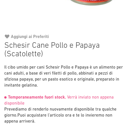
Aggiungi ai Preferiti
Vai
Schesir Cane Pollo e Papaya
all'inizio
(Scatolette)
della
galleria
di
Il cibo umido per cani Schesir Pollo e Papaya è un alimento per
immagini
cani adulti, a base di veri filetti di pollo, abbinati a pezzi di
sfiziosa papaya, per un pasto esotico e originale, preparato in
invitante gelatina.
Temporaneamente fuori stock.
Verrà inviato non appena
disponibile
Prevediamo di renderlo nuovamente disponibile tra qualche
giorno.
Puoi acquistare l'articolo ora e te lo invieremo non
appena arriverà.