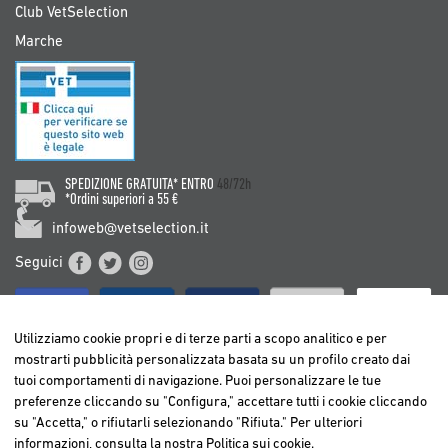
Club VetSelection
Marche
SPEDIZIONE GRATUITA* ENTRO
48/72h
*Ordini superiori a 55 €
infoweb@vetselection.it
Seguici
Utilizziamo cookie propri e di terze parti a scopo analitico e per
mostrarti pubblicità personalizzata basata su un profilo creato dai
tuoi comportamenti di navigazione. Puoi personalizzare le tue
BELGIË / BELGIQUE
preferenze cliccando su "Configura," accettare tutti i cookie cliccando
DEUTSCHLAND
su "Accetta," o rifiutarli selezionando "Rifiuta." Per ulteriori
ESPAÑA
informazioni, consulta la nostra
Politica sui cookie
.