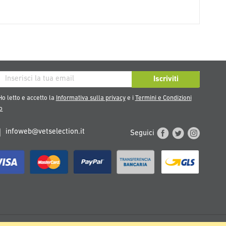
iviti
Iscriviti
tra
o letto e accetto la
Informativa sulla privacy
e i
Termini e Condizioni
sletter:
o
infoweb@vetselection.it
Seguici