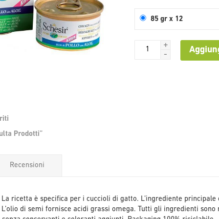
85 gr x 12
+
Aggiung
-
iti
Vai
lta Prodotti”
all'inizio
della
galleria
Recensioni
di
immagini
 La ricetta è specifica per i cuccioli di gatto. L’ingrediente principale
 L’olio di semi fornisce acidi grassi omega. Tutti gli ingredienti sono 