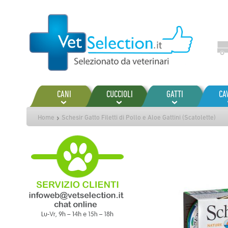
Salta
al
contenuto
CANI
CUCCIOLI
GATTI
CA
Home
Schesir Gatto Filetti di Pollo e Aloe Gattini (Scatolette)
Vai
alla
fine
della
galleria
di
immagini