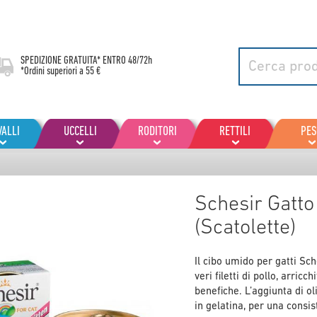
SPEDIZIONE GRATUITA* ENTRO
48/72h
*Ordini superiori a 55 €
VALLI
UCCELLI
RODITORI
RETTILI
PES
Schesir Gatto 
(Scatolette)
Il cibo umido per gatti Sch
veri filetti di pollo, arric
benefiche. L’aggiunta di o
in gelatina, per una consis