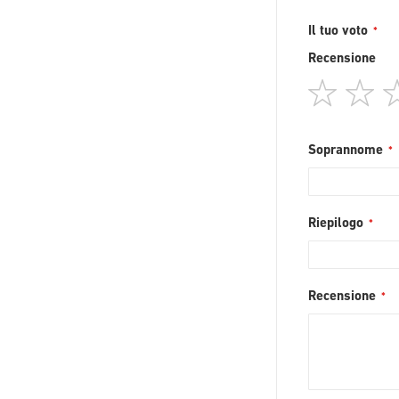
Il tuo voto
Recensione
1
2
star
st
Soprannome
Riepilogo
Recensione