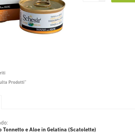
iti
Vai
lta Prodotti”
all'inizio
della
galleria
di
immagini
ndo:
 Tonnetto e Aloe in Gelatina (Scatolette)