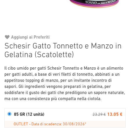
Aggiungi ai Preferiti
Vai
Schesir Gatto Tonnetto e Manzo in
all'inizio
Gelatina (Scatolette)
della
galleria
di
Il cibo umido per gatti Schesir Tonnetto e Manzo è un alimento
immagini
per gatti adulti, a base di veri filetti di tonnetto, abbinati a un
appetitoso topping di manzo, per un invitante incontro di
sapori. Gli ingredienti vengono preparati in gelatina, per
soddisfare il gusto dei gatti che prediligono un sapore naturale,
ma con una consistenza più compatta nella ciotola.
13.05 €
85 GR (12 unità)
23.29 €
OUTLET - Data di scadenza: 30/08/2026*