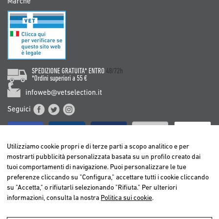
Marche
SPEDIZIONE GRATUITA* ENTRO
48/72h
*Ordini superiori a 55 €
infoweb@vetselection.it
Seguici
Utilizziamo cookie propri e di terze parti a scopo analitico e per
mostrarti pubblicità personalizzata basata su un profilo creato dai
tuoi comportamenti di navigazione. Puoi personalizzare le tue
BELGIË / BELGIQUE
preferenze cliccando su "Configura," accettare tutti i cookie cliccando
DEUTSCHLAND
su "Accetta," o rifiutarli selezionando "Rifiuta." Per ulteriori
ESPAÑA
informazioni, consulta la nostra
Politica sui cookie
.
FRANCE