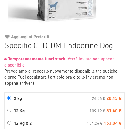
Aggiungi ai Preferiti
Vai
Specific CED-DM Endocrine Dog
all'inizio
della
Temporaneamente fuori stock.
galleria
Verrà inviato non appena
disponibile
di
Prevediamo di renderlo nuovamente disponibile tra qualche
immagini
giorno.
Puoi acquistare l'articolo ora e te lo invieremo non
appena arriverà.
20.13 €
2 kg
24.56 €
81.40 €
12 Kg
109.19 €
153.04 €
12 Kg x 2
154.26 €