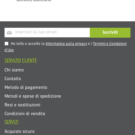
Iscriviti
Iscriviti
alla
nostra
Ho letto e accetto la
Informativa sulla privacy
e i
Termini e Condizioni
Newsletter:
d’Uso
SERVIZIO CLIENTE
Chi siamo
Contatto
Metodo di pagamento
Metodi e spese di spedizione
Resi e sostituzioni
Condizioni di vendita
SERVIZI
Acquisto sicuro