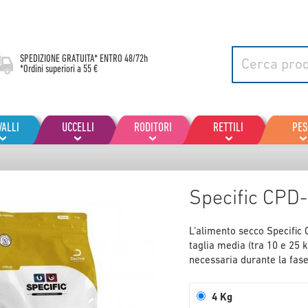
SPEDIZIONE GRATUITA* ENTRO
48/72h
*Ordini superiori a 55 €
VALLI
UCCELLI
RODITORI
RETTILI
PES
Specific CP
L’alimento secco Specific
taglia media (tra 10 e 25 k
necessaria durante la fase
4 Kg