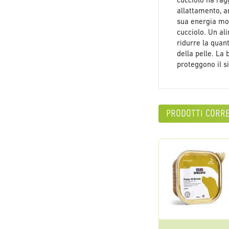
cucciolo ha rag
allattamento, a
sua energia mod
cucciolo. Un al
ridurre la quant
della pelle. La 
proteggono il 
prodotti corre