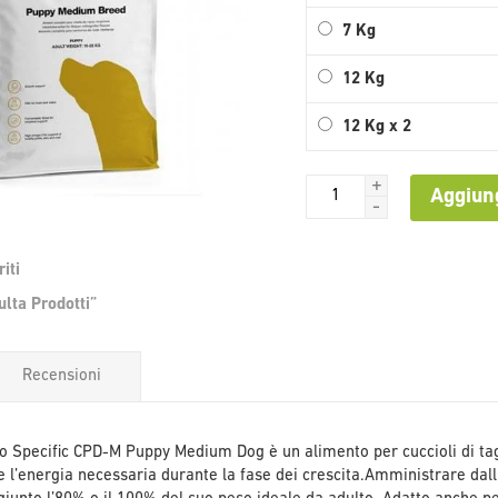
7 Kg
12 Kg
12 Kg x 2
+
Aggiung
-
iti
Vai
lta Prodotti”
all'inizio
della
galleria
Recensioni
di
immagini
o Specific CPD-M Puppy Medium Dog è un alimento per cuccioli di tag
i e l’energia necessaria durante la fase dei crescita.Amministrare dal