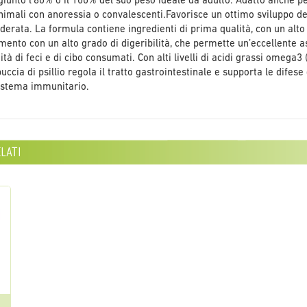
giunto l’80% o il 100% del suo peso ideale da adulto. Adatto anche p
nimali con anoressia o convalescenti.Favorisce un ottimo sviluppo del
erata. La formula contiene ingredienti di prima qualità, con un alto 
imento con un alto grado di digeribilità, che permette un’eccellente a
ità di feci e di cibo consumati. Con alti livelli di acidi grassi omega3
buccia di psillio regola il tratto gastrointestinale e supporta le difese
sistema immunitario.
lati