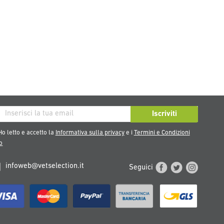
iviti
Iscriviti
tra
o letto e accetto la
Informativa sulla privacy
e i
Termini e Condizioni
sletter:
o
infoweb@vetselection.it
Seguici