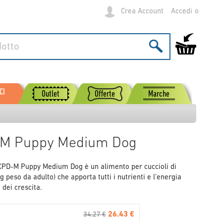
Crea Account
Accedi
Carrello
CI
Outlet
Offerte
Marche
D-M Puppy Medium Dog
 CPD-M Puppy Medium Dog è un alimento per cuccioli di
g peso da adulto) che apporta tutti i nutrienti e l’energia
 dei crescita.
26.43 €
34.27 €