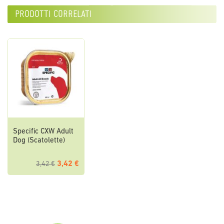
prodotti correlati
Specific CXW Adult
Dog (Scatolette)
3,42 €
3,42 €