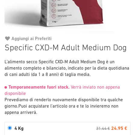
Aggiungi ai Preferiti
Vai
Specific CXD-M Adult Medium Dog
all'inizio
della
L’alimento secco Specific CXD-M Adult Medium Dog è un
galleria
alimento completo e bilanciato, indicato per la dieta quotidiana
di
di cani adulti (da 1 a 8 anni) di taglia media.
immagini
Temporaneamente fuori stock.
Verrà inviato non appena
disponibile
Prevediamo di renderlo nuovamente disponibile tra qualche
giorno.
Puoi acquistare l'articolo ora e te lo invieremo non
appena arriverà.
24.95 €
4 Kg
31.44 €