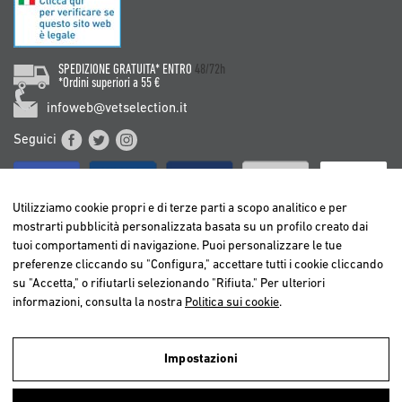
SPEDIZIONE GRATUITA* ENTRO
48/72h
*Ordini superiori a 55 €
infoweb@vetselection.it
Seguici
Utilizziamo cookie propri e di terze parti a scopo analitico e per
mostrarti pubblicità personalizzata basata su un profilo creato dai
tuoi comportamenti di navigazione. Puoi personalizzare le tue
BELGIË / BELGIQUE
preferenze cliccando su "Configura," accettare tutti i cookie cliccando
DEUTSCHLAND
su "Accetta," o rifiutarli selezionando "Rifiuta." Per ulteriori
ESPAÑA
informazioni, consulta la nostra
Politica sui cookie
.
FRANCE
ITALIA
Impostazioni
NEDERLAND
Utilizziamo cookies propri e di terze parti per realizzare analisi della
ÖSTERREICH