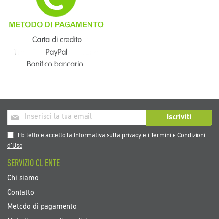
Iscriviti
Iscriviti
alla
nostra
Ho letto e accetto la
Informativa sulla privacy
e i
Termini e Condizioni
Newsletter:
d’Uso
SERVIZIO CLIENTE
Chi siamo
Contatto
Metodo di pagamento