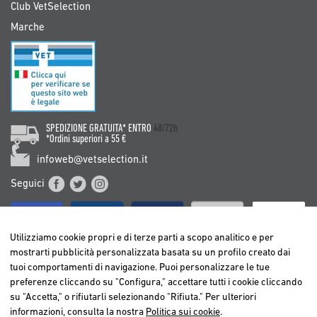
Club VetSelection
Marche
SPEDIZIONE GRATUITA* ENTRO
48/72h
*Ordini superiori a 55 €
infoweb@vetselection.it
Seguici
Utilizziamo cookie propri e di terze parti a scopo analitico e per
mostrarti pubblicità personalizzata basata su un profilo creato dai
tuoi comportamenti di navigazione. Puoi personalizzare le tue
BELGIË / BELGIQUE
preferenze cliccando su "Configura," accettare tutti i cookie cliccando
DEUTSCHLAND
su "Accetta," o rifiutarli selezionando "Rifiuta." Per ulteriori
ESPAÑA
informazioni, consulta la nostra
Politica sui cookie
.