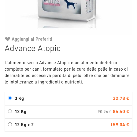
Aggiungi ai Preferiti
Vai
Advance Atopic
all'inizio
della
L’alimento secco Advance Atopic è un alimento dietetico
galleria
completo per cani, formulato per la cura della pelle in caso di
di
dermatite ed eccessiva perdita di pelo, oltre che per diminuire
immagini
le intolleranze a ingredienti e nutrienti.
32.78 €
3 Kg
84.40 €
12 Kg
90.96 €
159.04 €
12 Kg x 2