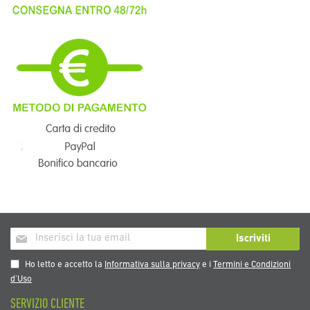
Iscriviti
Iscriviti
alla
nostra
Ho letto e accetto la
Informativa sulla privacy
e i
Termini e Condizioni
Newsletter:
d’Uso
SERVIZIO CLIENTE