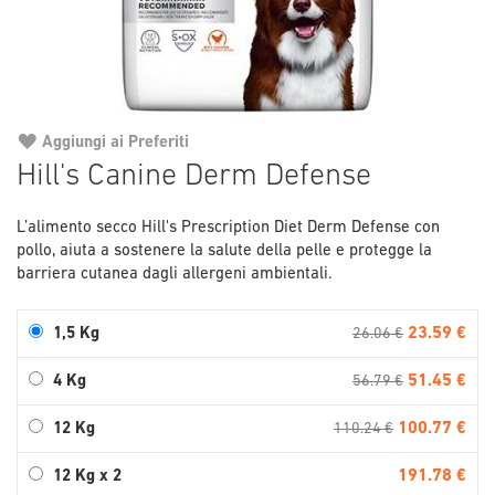
Aggiungi ai Preferiti
Vai
Hill's Canine Derm Defense
all'inizio
della
L’alimento secco Hill's Prescription Diet Derm Defense con
galleria
pollo, aiuta a sostenere la salute della pelle e protegge la
di
barriera cutanea dagli allergeni ambientali.
immagini
23.59 €
1,5 Kg
26.06 €
51.45 €
4 Kg
56.79 €
100.77 €
12 Kg
110.24 €
191.78 €
12 Kg x 2