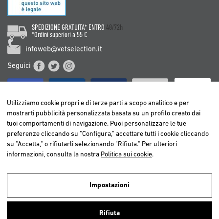
SPEDIZIONE GRATUITA* ENTRO
48/72h
*Ordini superiori a 55 €
infoweb@vetselection.it
Seguici
Utilizziamo cookie propri e di terze parti a scopo analitico e per
mostrarti pubblicità personalizzata basata su un profilo creato dai
tuoi comportamenti di navigazione. Puoi personalizzare le tue
BELGIË / BELGIQUE
preferenze cliccando su "Configura," accettare tutti i cookie cliccando
DEUTSCHLAND
su "Accetta," o rifiutarli selezionando "Rifiuta." Per ulteriori
ESPAÑA
informazioni, consulta la nostra
Politica sui cookie
.
FRANCE
ITALIA
Impostazioni
NEDERLAND
Utilizziamo cookies propri e di terze parti per realizzare analisi della
ÖSTERREICH
navigazione degli utenti e così poter offrire un miglior servizio.
Rifiuta