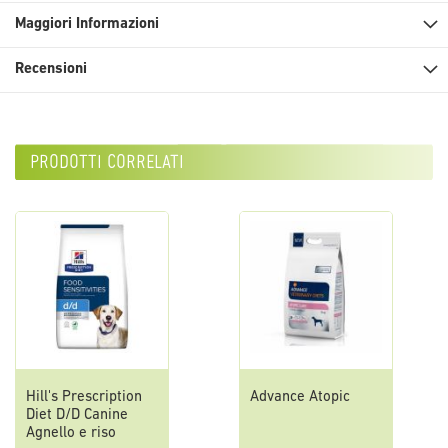
Maggiori Informazioni
Recensioni
prodotti correlati
Hill's Prescription
Advance Atopic
Diet D/D Canine
Agnello e riso