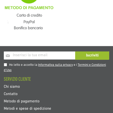
Iscriviti
Iscriviti
alla
nostra
Ho letto e accetto la
Informativa sulla privacy
e i
Termini e Condizioni
Newsletter:
d’Uso
SERVIZIO CLIENTE
Chi siamo
Contatto
Metodo di pagamento
Metodi e spese di spedizione