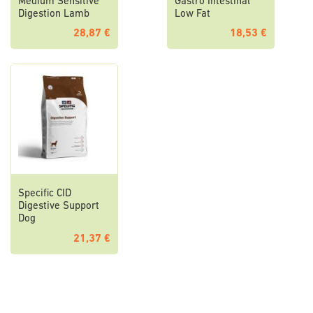
Medium Sensitive
Gastro Intestinal
Digestion Lamb
Low Fat
28,87 €
18,53 €
Specific CID
Digestive Support
Dog
21,37 €