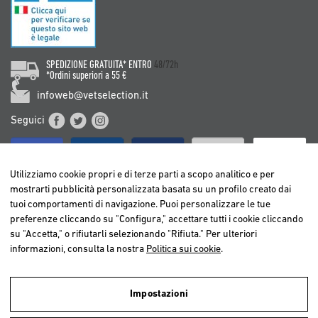
SPEDIZIONE GRATUITA* ENTRO
48/72h
*Ordini superiori a 55 €
infoweb@vetselection.it
Seguici
Utilizziamo cookie propri e di terze parti a scopo analitico e per
mostrarti pubblicità personalizzata basata su un profilo creato dai
tuoi comportamenti di navigazione. Puoi personalizzare le tue
BELGIË / BELGIQUE
preferenze cliccando su "Configura," accettare tutti i cookie cliccando
DEUTSCHLAND
su "Accetta," o rifiutarli selezionando "Rifiuta." Per ulteriori
ESPAÑA
informazioni, consulta la nostra
Politica sui cookie
.
FRANCE
ITALIA
Impostazioni
NEDERLAND