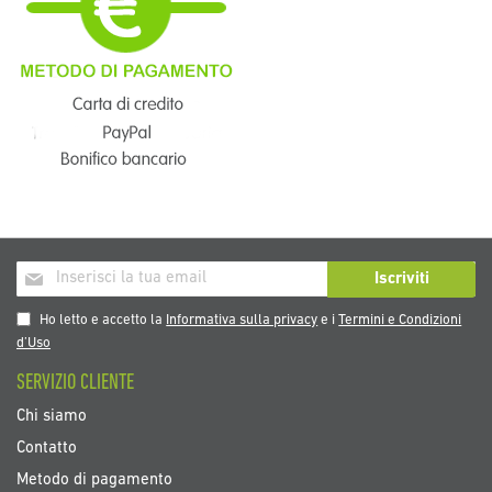
Iscriviti
Iscriviti
alla
nostra
Ho letto e accetto la
Informativa sulla privacy
e i
Termini e Condizioni
Newsletter:
d’Uso
SERVIZIO CLIENTE
Chi siamo
Contatto
Metodo di pagamento