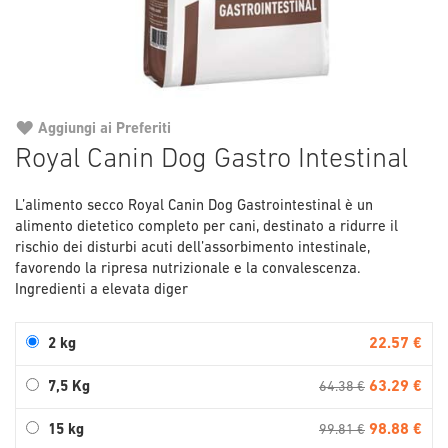
Aggiungi ai Preferiti
Vai
Royal Canin Dog Gastro Intestinal
all'inizio
della
L’alimento secco Royal Canin Dog Gastrointestinal è un
galleria
alimento dietetico completo per cani, destinato a ridurre il
di
rischio dei disturbi acuti dell’assorbimento intestinale,
immagini
favorendo la ripresa nutrizionale e la convalescenza.
Ingredienti a elevata diger
22.57 €
2 kg
63.29 €
7,5 Kg
64.38 €
98.88 €
15 kg
99.81 €